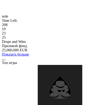
rede
Time Left:
208
19
23
25
Drops and Wins
Призовой фонд
25,000,000 EUR
Показать больше
Toп игры