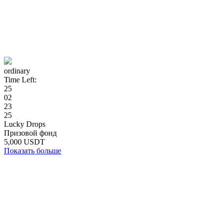
ordinary
Time Left:
25
02
23
25
Lucky Drops
Призовой фонд
5,000 USDT
Показать больше