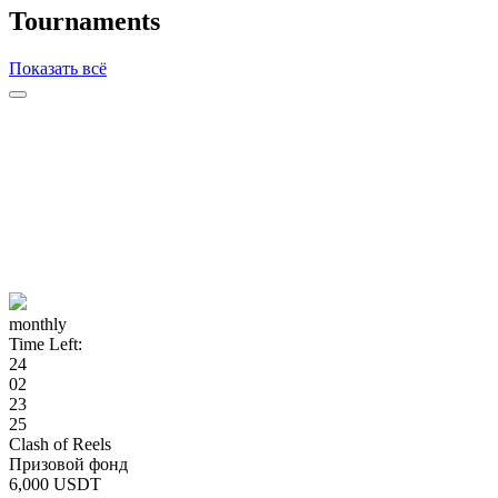
Tournaments
Показать всё
monthly
Time Left:
24
02
23
25
Clash of Reels
Призовой фонд
6,000 USDT