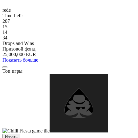
rede
Time Left:
207
15
14
34
Drops and Wins
Призовой фонд
25,000,000 EUR
Показать больше
Toп игры
Играть