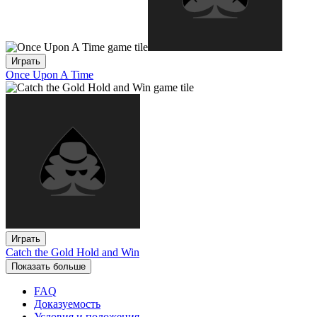
Играть
Once Upon A Time
Играть
Catch the Gold Hold and Win
Показать больше
FAQ
Доказуемость
Условия и положения