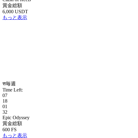
賞金総額
6,000 USDT
もっと表示
स毎週
Time Left:
07
18
01
32
Epic Odyssey
賞金総額
600 FS
もっと表示