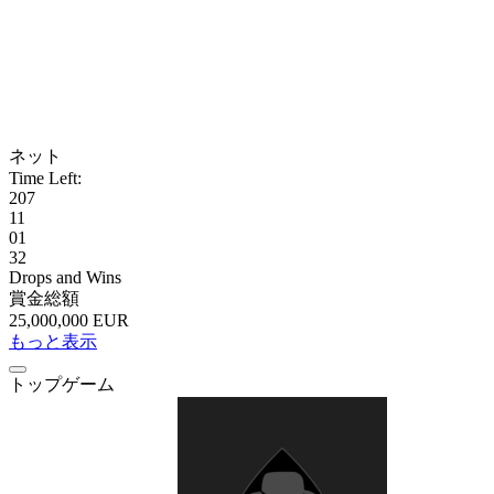
ネット
Time Left:
207
11
01
32
Drops and Wins
賞金総額
25,000,000 EUR
もっと表示
トップゲーム