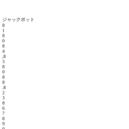
ジャックポット
8
1
8
0
8
4
,
8
3
8
0
8
8
.
8
2
3
8
6
7
8
9
0