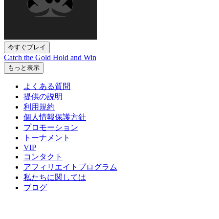
今すぐプレイ
Catch the Gold Hold and Win
もっと表示
よくある質問
提供の説明
利用規約
個人情報保護方針
プロモーション
トーナメント
VIP
コンタクト
アフィリエイトプログラム
私たちに関しては
ブログ