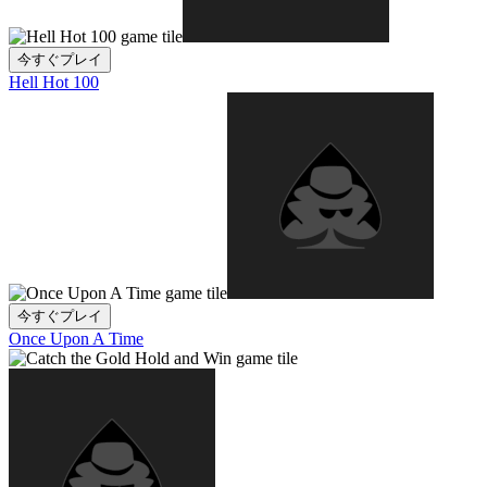
今すぐプレイ
Hell Hot 100
今すぐプレイ
Once Upon A Time