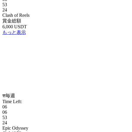
53
24
Clash of Reels
賞金総額
6,000 USDT
もっと表示
स毎週
Time Left:
06
06
53
24
Epic Odyssey