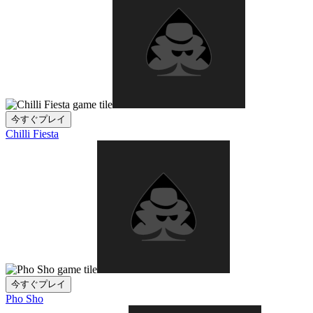
今すぐプレイ
Chilli Fiesta
今すぐプレイ
Pho Sho