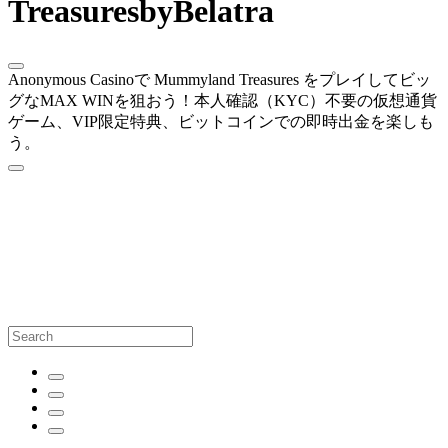
Treasures
by
Belatra
Anonymous Casinoで Mummyland Treasures をプレイしてビッ
グなMAX WINを狙おう！本人確認（KYC）不要の仮想通貨
ゲーム、VIP限定特典、ビットコインでの即時出金を楽しも
う。