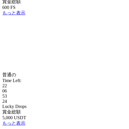
賞金総額
600 FS
もっと表示
普通の
Time Left:
22
06
53
24
Lucky Drops
賞金総額
5,000 USDT
もっと表示