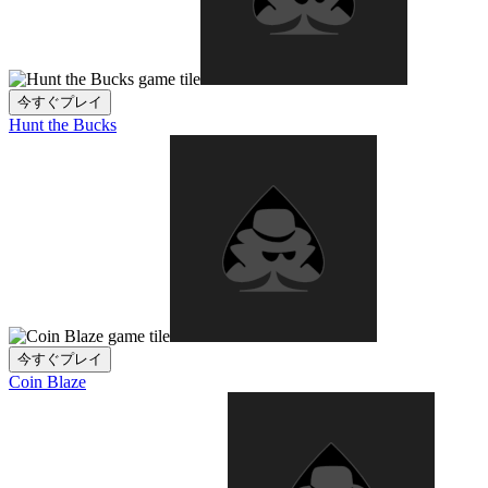
今すぐプレイ
Hunt the Bucks
今すぐプレイ
Coin Blaze