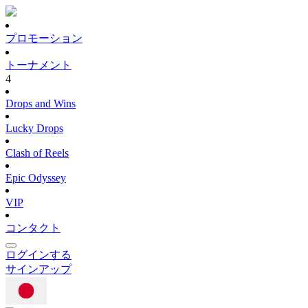
プロモーション
トーナメント
4
Drops and Wins
Lucky Drops
Clash of Reels
Epic Odyssey
VIP
コンタクト
ログインする
サインアップ