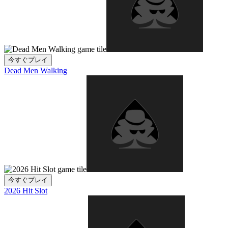
今すぐプレイ
Dead Men Walking
今すぐプレイ
2026 Hit Slot