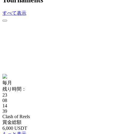
すべて表示
毎月
残り時間：
23
08
14
39
Clash of Reels
賞金総額
6,000 USDT
もっと表示