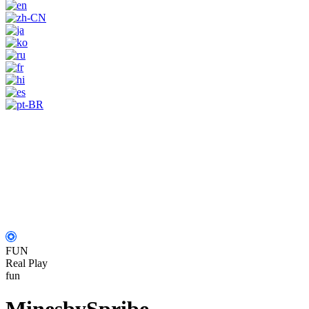
FUN
Real Play
fun