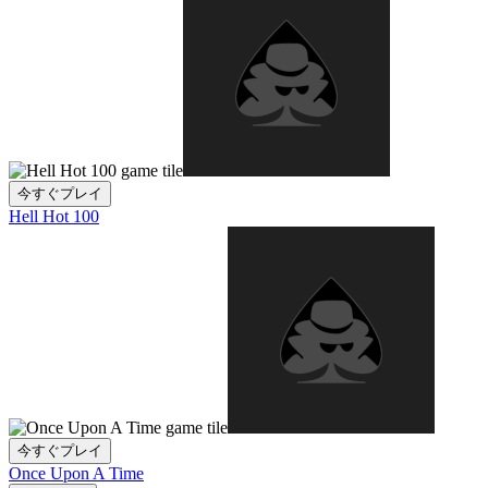
今すぐプレイ
Hell Hot 100
今すぐプレイ
Once Upon A Time