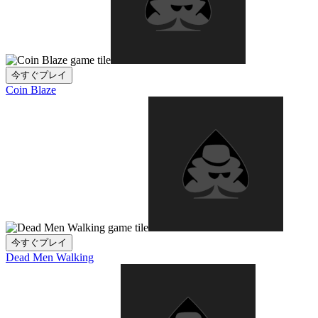
今すぐプレイ
Coin Blaze
今すぐプレイ
Dead Men Walking