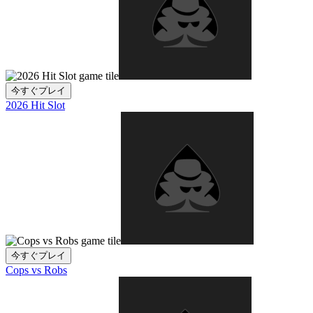
今すぐプレイ
2026 Hit Slot
今すぐプレイ
Cops vs Robs