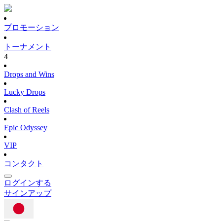
プロモーション
トーナメント
4
Drops and Wins
Lucky Drops
Clash of Reels
Epic Odyssey
VIP
コンタクト
ログインする
サインアップ