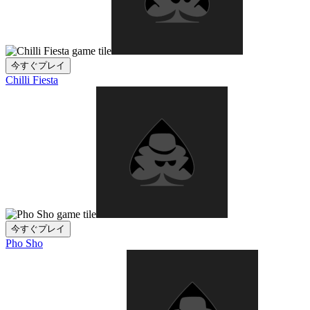
今すぐプレイ
Chilli Fiesta
今すぐプレイ
Pho Sho