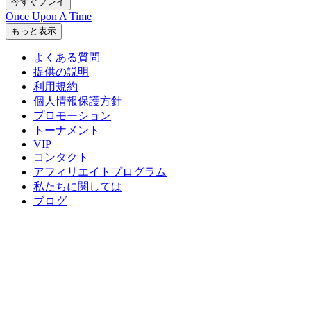
今すぐプレイ
Once Upon A Time
もっと表示
よくある質問
提供の説明
利用規約
個人情報保護方針
プロモーション
トーナメント
VIP
コンタクト
アフィリエイトプログラム
私たちに関しては
ブログ