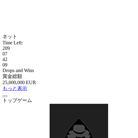
ネット
Time Left:
209
07
42
09
Drops and Wins
賞金総額
25,000,000 EUR
もっと表示
トップゲーム