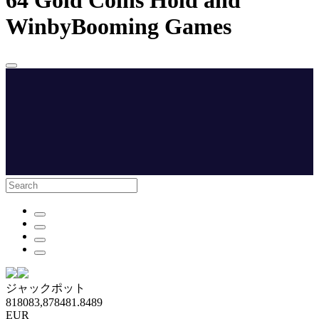
64 Gold Coins Hold and
Win
by
Booming Games
ジャックポット
8
1
8
0
8
3
,
8
7
8
4
8
1
.
8
4
8
9
EUR