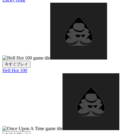
今すぐプレイ
Hell Hot 100