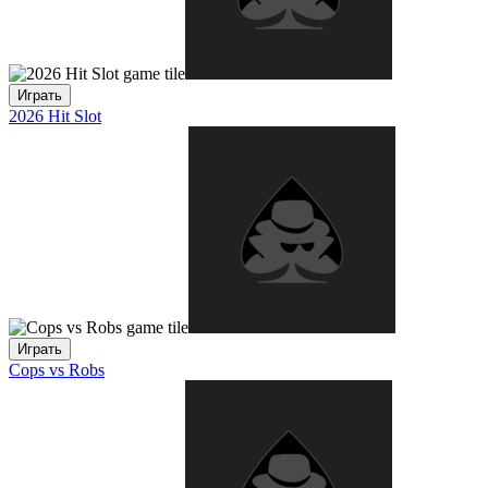
Играть
2026 Hit Slot
Играть
Cops vs Robs