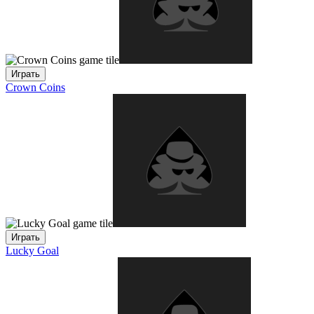
Играть
Crown Coins
Играть
Lucky Goal