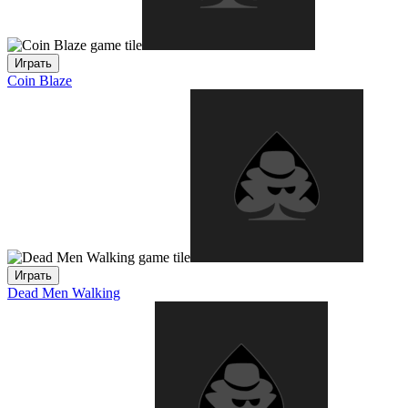
Играть
Coin Blaze
Играть
Dead Men Walking