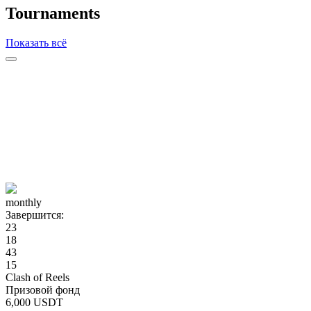
Tournaments
Показать всё
monthly
Завершится:
23
18
43
15
Clash of Reels
Призовой фонд
6,000 USDT