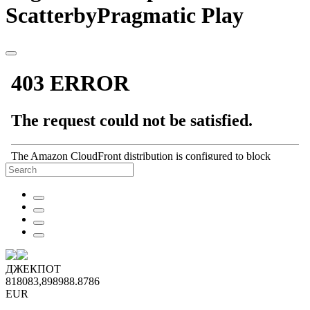
Scatter
by
Pragmatic Play
ДЖЕКПОТ
8
1
8
0
8
3
,
8
9
8
9
8
8
.
8
7
8
6
EUR