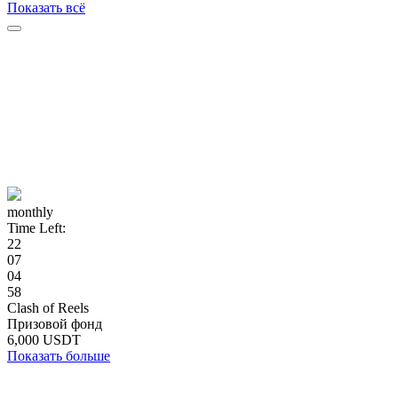
Показать всё
monthly
Time Left:
22
07
04
58
Clash of Reels
Призовой фонд
6,000 USDT
Показать больше