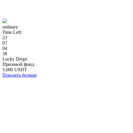
ordinary
Time Left:
23
07
04
58
Lucky Drops
Призовой фонд
5,000 USDT
Показать больше