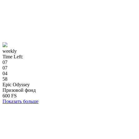
weekly
Time Left:
07
07
04
58
Epic Odyssey
Призовой фонд
600 FS
Показать больше