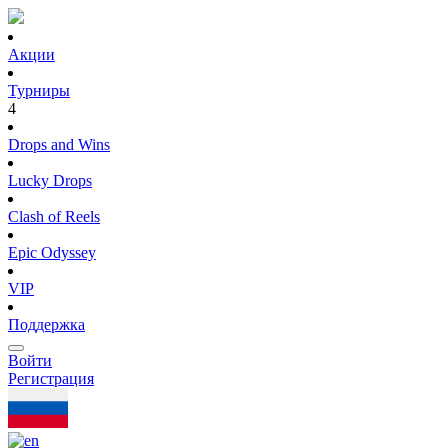
Акции
Турниры
4
Drops and Wins
Lucky Drops
Clash of Reels
Epic Odyssey
VIP
Поддержка
Войти
Регистрация