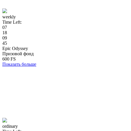
weekly
Time Left:
07
18
09
45
Epic Odyssey
Призовой фонд
600 FS
Показать больше
ordinary