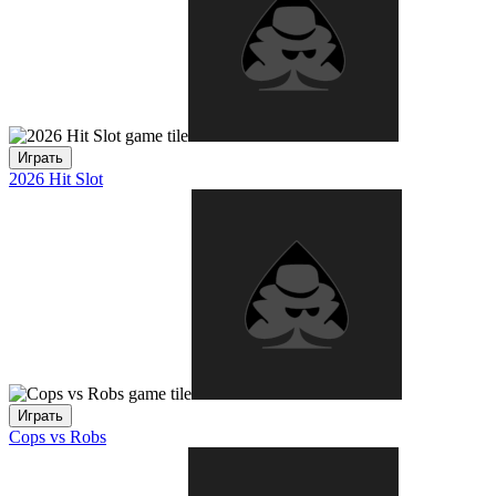
Играть
2026 Hit Slot
Играть
Cops vs Robs