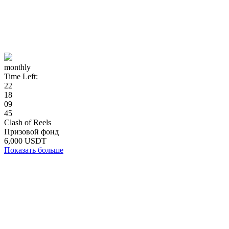
monthly
Time Left:
22
18
09
45
Clash of Reels
Призовой фонд
6,000 USDT
Показать больше