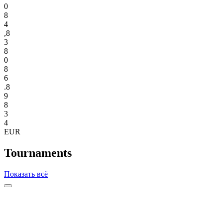
0
8
4
,
8
3
8
0
8
6
.
8
9
8
3
4
EUR
Tournaments
Показать всё