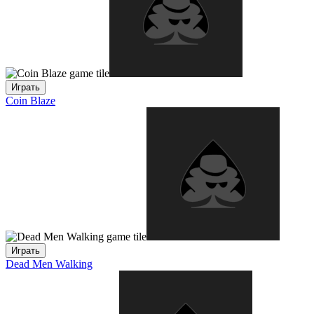
Играть
Coin Blaze
Играть
Dead Men Walking