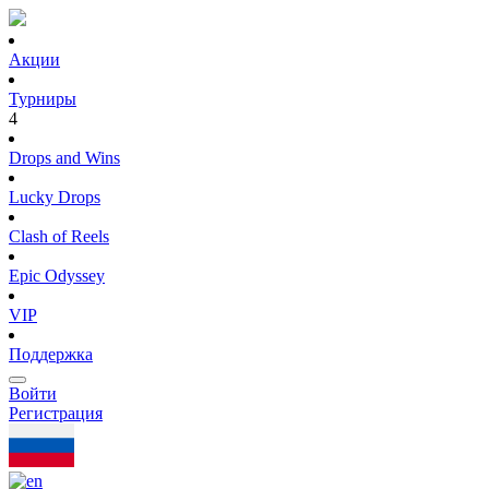
Акции
Турниры
4
Drops and Wins
Lucky Drops
Clash of Reels
Epic Odyssey
VIP
Поддержка
Войти
Регистрация