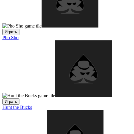
Играть
Pho Sho
Играть
Hunt the Bucks