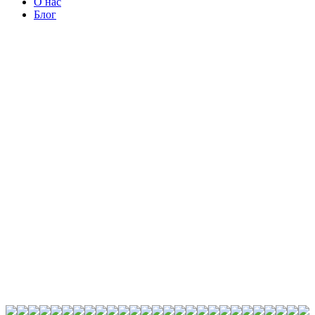
О нас
Блог