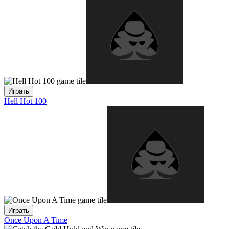
Играть
Hell Hot 100
Играть
Once Upon A Time