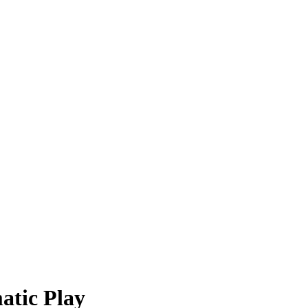
atic Play