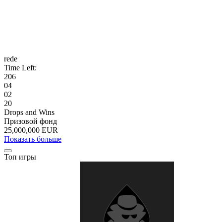
rede
Time Left:
206
04
02
20
Drops and Wins
Призовой фонд
25,000,000 EUR
Показать больше
Toп игры