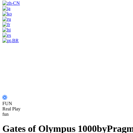
FUN
Real Play
fun
Gates of Olympus 1000
by
Pragm