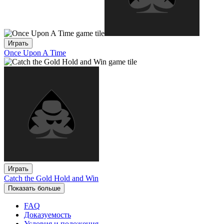
Играть
Once Upon A Time
Играть
Catch the Gold Hold and Win
Показать больше
FAQ
Доказуемость
Условия и положения