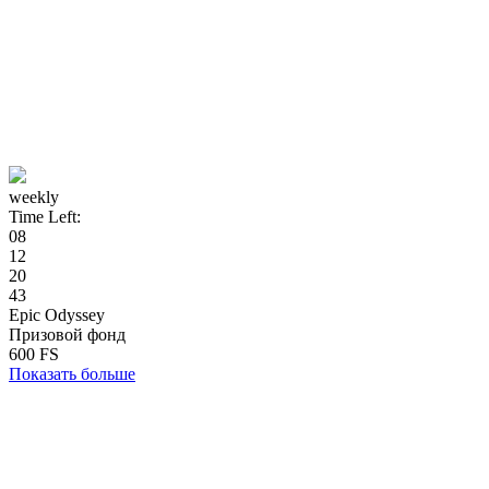
weekly
Time Left:
08
12
20
43
Epic Odyssey
Призовой фонд
600 FS
Показать больше