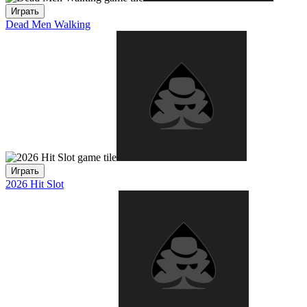
Играть
Dead Men Walking
Играть
2026 Hit Slot