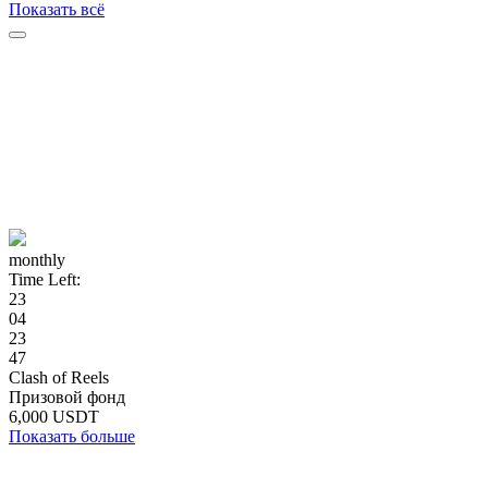
Показать всё
monthly
Time Left:
23
04
23
47
Clash of Reels
Призовой фонд
6,000 USDT
Показать больше