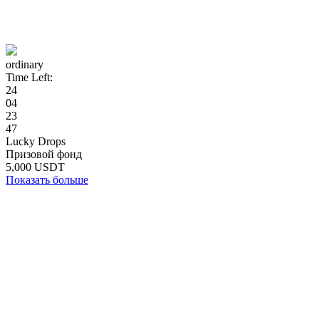
ordinary
Time Left:
24
04
23
47
Lucky Drops
Призовой фонд
5,000 USDT
Показать больше