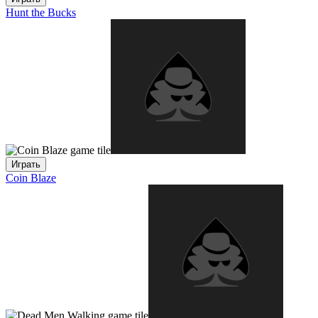
Hunt the Bucks
Играть
Coin Blaze