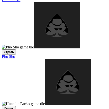
Играть
Pho Sho
Играть