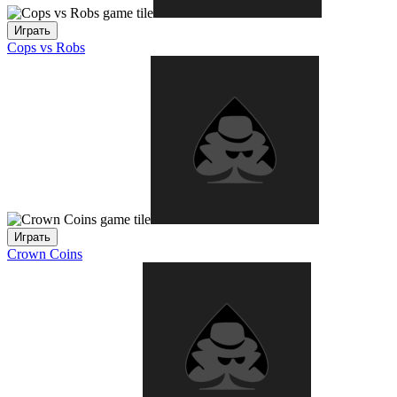
Играть
Cops vs Robs
Играть
Crown Coins