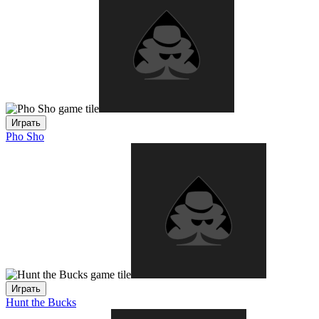
Играть
Pho Sho
Играть
Hunt the Bucks