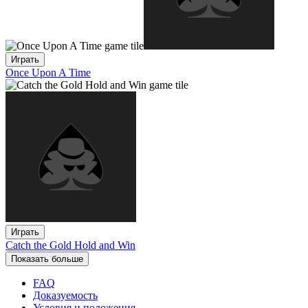
Играть
Once Upon A Time
Играть
Catch the Gold Hold and Win
Показать больше
FAQ
Доказуемость
Условия и положения