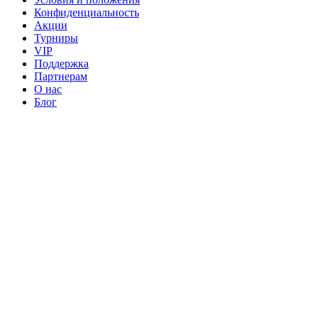
Конфиденциальность
Акции
Турниры
VIP
Поддержка
Партнерам
О нас
Блог