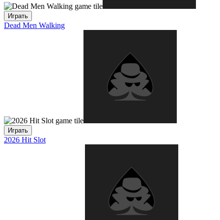
Играть
Dead Men Walking
Играть
2026 Hit Slot