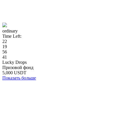
ordinary
Time Left:
22
19
56
41
Lucky Drops
Призовой фонд
5,000 USDT
Показать больше