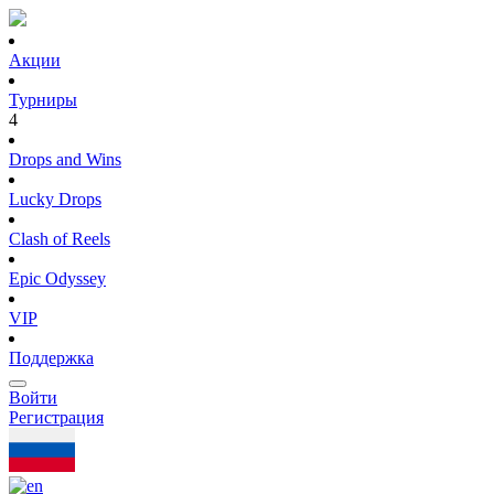
Акции
Турниры
4
Drops and Wins
Lucky Drops
Clash of Reels
Epic Odyssey
VIP
Поддержка
Войти
Регистрация