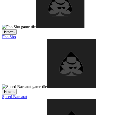
Играть
Pho Sho
Играть
Speed Baccarat