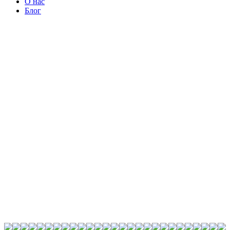
О нас
Блог