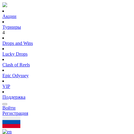
Акции
Турниры
4
Drops and Wins
Lucky Drops
Clash of Reels
Epic Odyssey
VIP
Поддержка
Войти
Регистрация