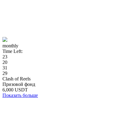
monthly
Time Left:
23
20
31
29
Clash of Reels
Призовой фонд
6,000 USDT
Показать больше