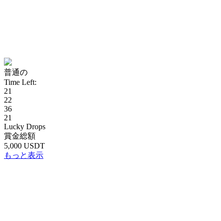
普通の
Time Left:
21
22
36
21
Lucky Drops
賞金総額
5,000 USDT
もっと表示