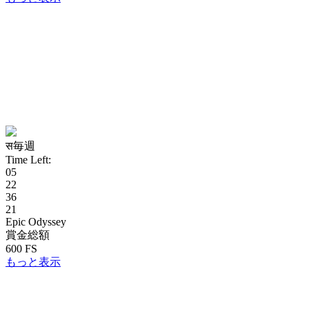
स毎週
Time Left:
05
22
36
21
Epic Odyssey
賞金総額
600 FS
もっと表示