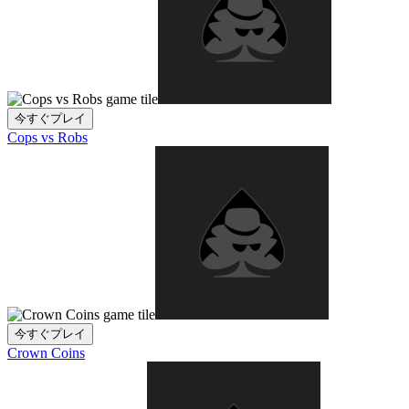
今すぐプレイ
Cops vs Robs
今すぐプレイ
Crown Coins