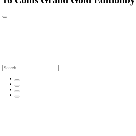
16 Coins Grand Gold Edition
by