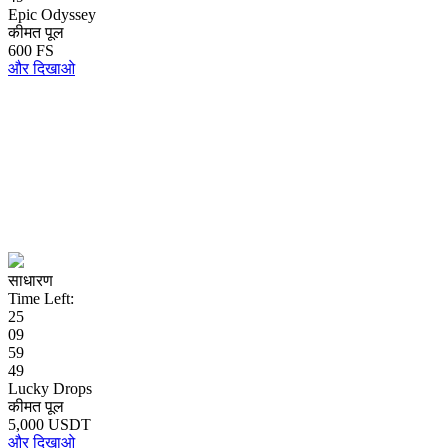
Epic Odyssey
कीमत पूल
600 FS
और दिखाओ
साधारण
Time Left:
25
09
59
49
Lucky Drops
कीमत पूल
5,000 USDT
और दिखाओ