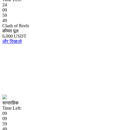
24
09
59
49
Clash of Reels
कीमत पूल
6,000 USDT
और दिखाओ
साप्ताहिक
Time Left:
09
09
59
49