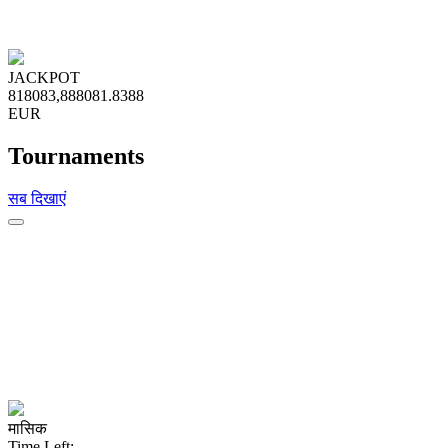
JACKPOT
8
1
8
0
8
3
,
8
8
8
0
8
1
.
8
3
8
8
EUR
Tournaments
सब दिखाएं
मासिक
Time Left: