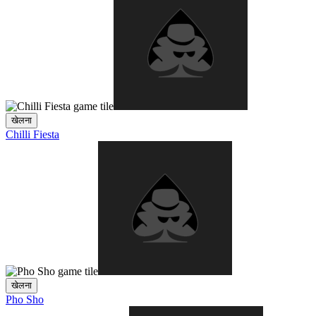
खेलना
Chilli Fiesta
खेलना
Pho Sho