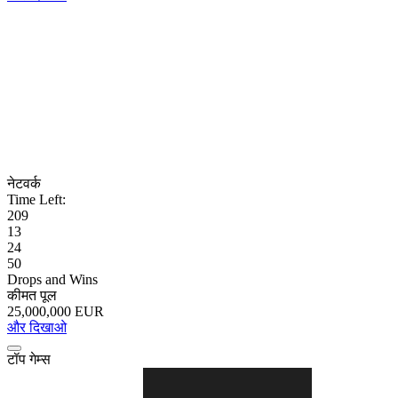
नेटवर्क
Time Left:
209
13
24
50
Drops and Wins
कीमत पूल
25,000,000 EUR
और दिखाओ
टॉप गेम्स