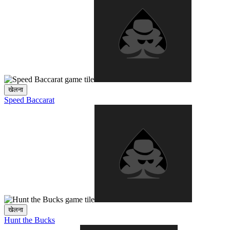
खेलना
Speed Baccarat
खेलना
Hunt the Bucks