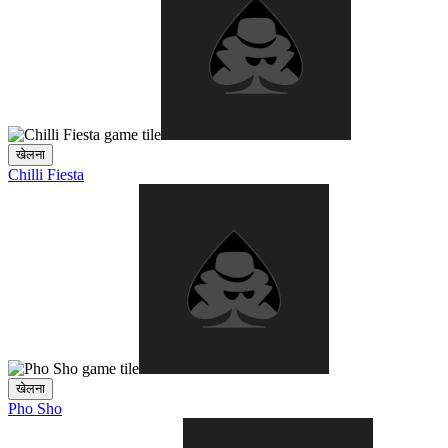
खेलना
Chilli Fiesta
खेलना
Pho Sho