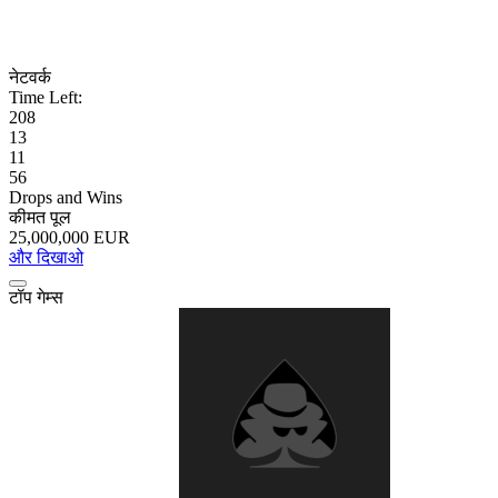
नेटवर्क
Time Left:
208
13
11
56
Drops and Wins
कीमत पूल
25,000,000 EUR
और दिखाओ
टॉप गेम्स