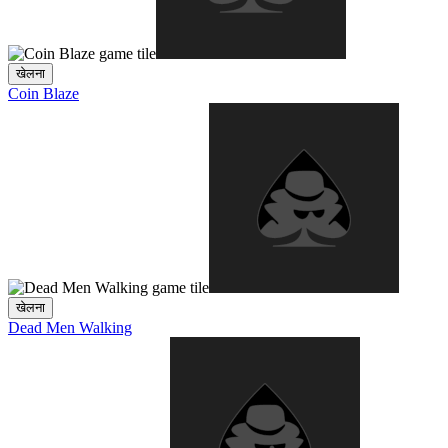
खेलना
Coin Blaze
खेलना
Dead Men Walking