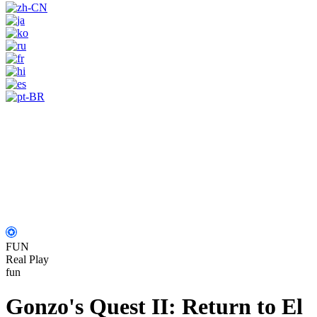
FUN
Real Play
fun
Gonzo's Quest II: Return to El