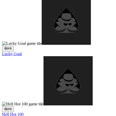
खेलना
Lucky Goal
खेलना
Hell Hot 100