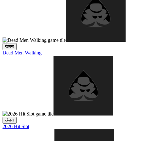
खेलना
Dead Men Walking
खेलना
2026 Hit Slot