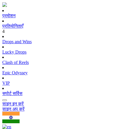
प्रमोशन
प्रतियोगिताएँ
4
Drops and Wins
Lucky Drops
Clash of Reels
Epic Odyssey
VIP
सपोर्ट सर्विस
साइन इन करें
साइन अप करें