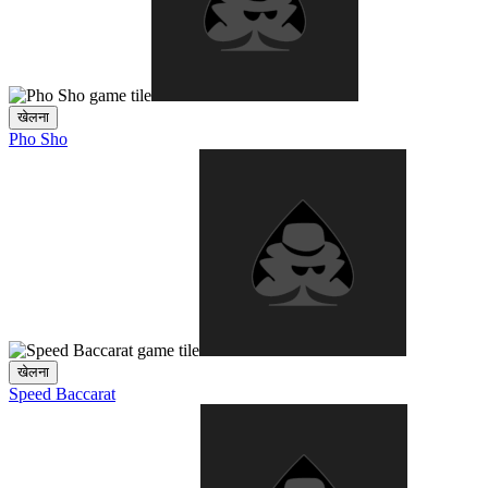
खेलना
Pho Sho
खेलना
Speed Baccarat