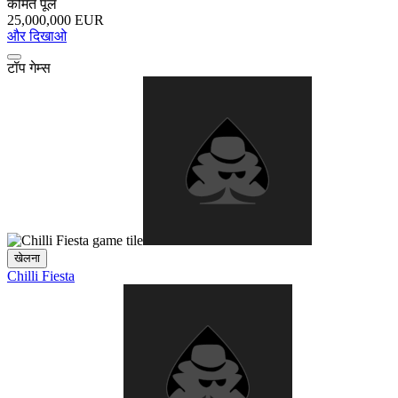
कीमत पूल
25,000,000 EUR
और दिखाओ
टॉप गेम्स
खेलना
Chilli Fiesta