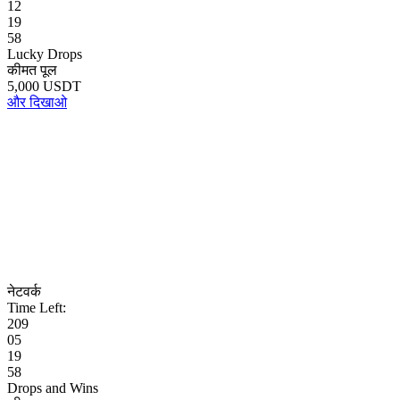
12
19
58
Lucky Drops
कीमत पूल
5,000 USDT
और दिखाओ
नेटवर्क
Time Left:
209
05
19
58
Drops and Wins