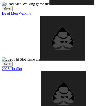
खेलना
Dead Men Walking
खेलना
2026 Hit Slot