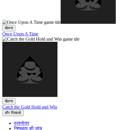
खेलना
Once Upon A Time
खेलना
Catch the Gold Hold and Win
और दिखाओ
प्रश्नोत्तर
निष्पक्षता की जांच