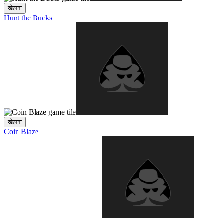
खेलना
Hunt the Bucks
खेलना
Coin Blaze