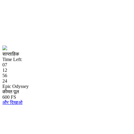
साप्ताहिक
Time Left:
07
12
56
24
Epic Odyssey
कीमत पूल
600 FS
और दिखाओ