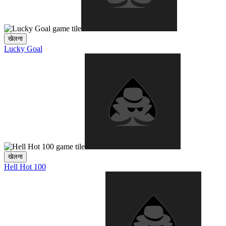
खेलना
Lucky Goal
खेलना
Hell Hot 100