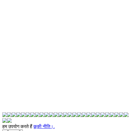
हम उपयोग करते हैं
कूकी नीति।.