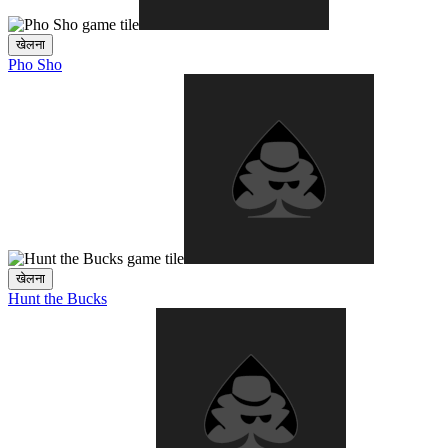
खेलना
Pho Sho
खेलना
Hunt the Bucks