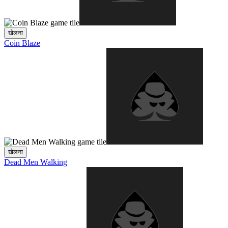
खेलना
Coin Blaze
खेलना
Dead Men Walking