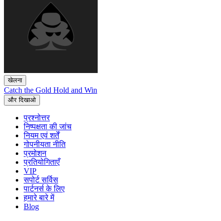
खेलना
Catch the Gold Hold and Win
और दिखाओ
प्रश्नोत्तर
निष्पक्षता की जांच
नियम एवं शर्तें
गोपनीयता नीति
प्रमोशन
प्रतियोगिताएँ
VIP
सपोर्ट सर्विस
पार्टनर्स के लिए
हमारे बारे में
Blog