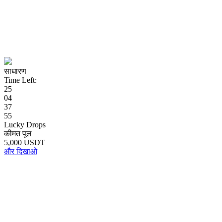
साधारण
Time Left:
25
04
37
55
Lucky Drops
कीमत पूल
5,000 USDT
और दिखाओ