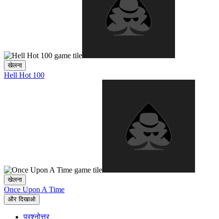
खेलना
Hell Hot 100
खेलना
Once Upon A Time
और दिखाओ
प्रश्नोत्तर