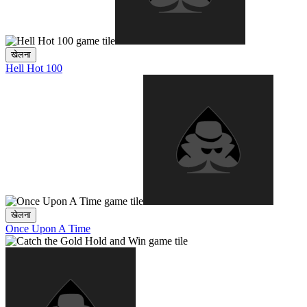
खेलना
Hell Hot 100
खेलना
Once Upon A Time