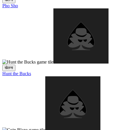
Pho Sho
खेलना
Hunt the Bucks