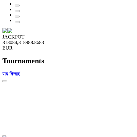
JACKPOT
8
1
8
0
8
4
,
8
1
8
9
8
8
.
8
6
8
3
EUR
Tournaments
सब दिखाएं