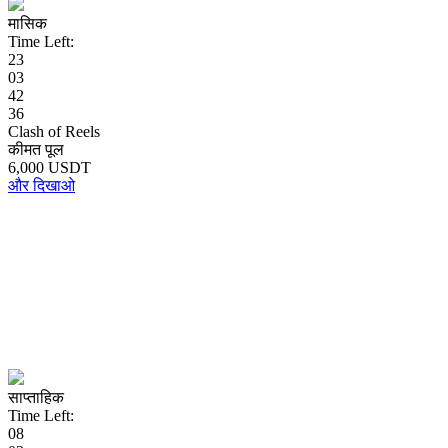
मासिक
Time Left:
23
03
42
36
Clash of Reels
कीमत पूल
6,000 USDT
और दिखाओ
साप्ताहिक
Time Left:
08