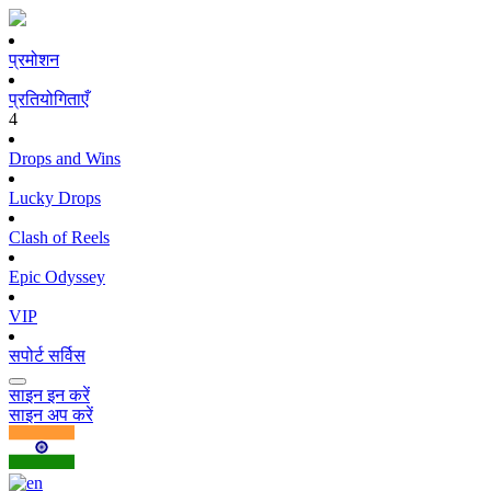
प्रमोशन
प्रतियोगिताएँ
4
Drops and Wins
Lucky Drops
Clash of Reels
Epic Odyssey
VIP
सपोर्ट सर्विस
साइन इन करें
साइन अप करें