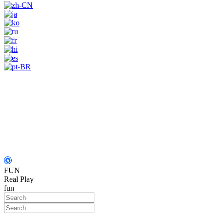
FUN
Real Play
fun