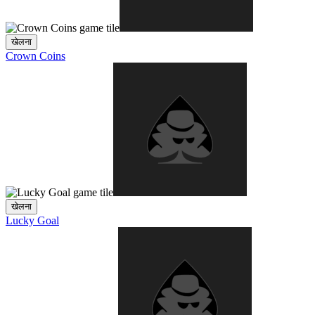
खेलना
Crown Coins
खेलना
Lucky Goal