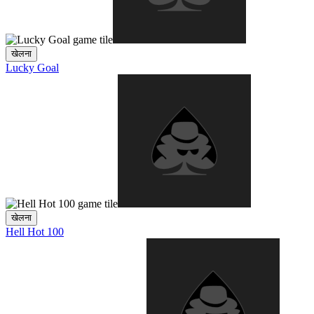
खेलना
Lucky Goal
खेलना
Hell Hot 100