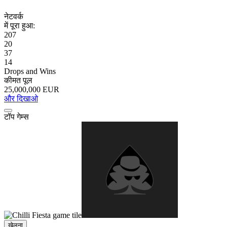
नेटवर्क
में पूरा हुआ:
207
20
37
14
Drops and Wins
कीमत पूल
25,000,000 EUR
और दिखाओ
टॉप गेम्स
खेलना