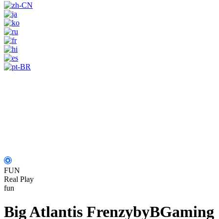
FUN
Real Play
fun
Big Atlantis Frenzy
by
BGaming