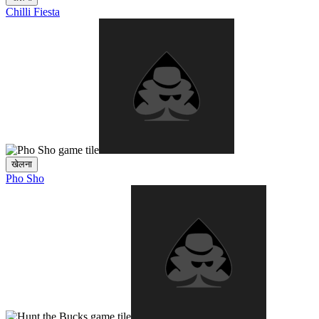
Chilli Fiesta
खेलना
Pho Sho