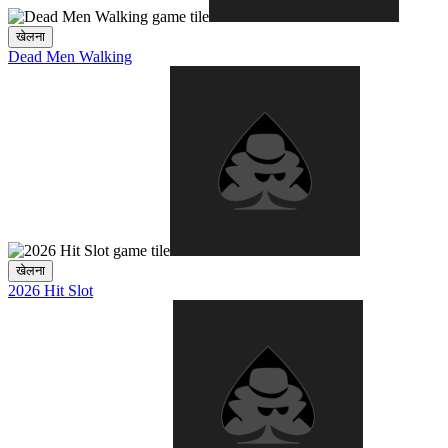
खेलना
Dead Men Walking
खेलना
2026 Hit Slot