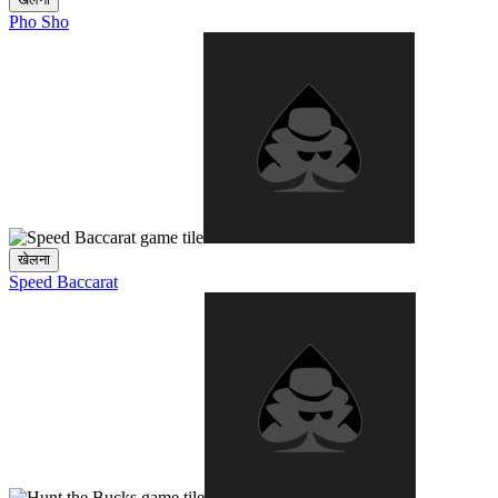
Pho Sho
खेलना
Speed Baccarat