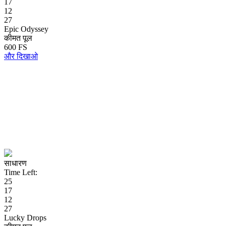
17
12
27
Epic Odyssey
कीमत पूल
600 FS
और दिखाओ
साधारण
Time Left:
25
17
12
27
Lucky Drops