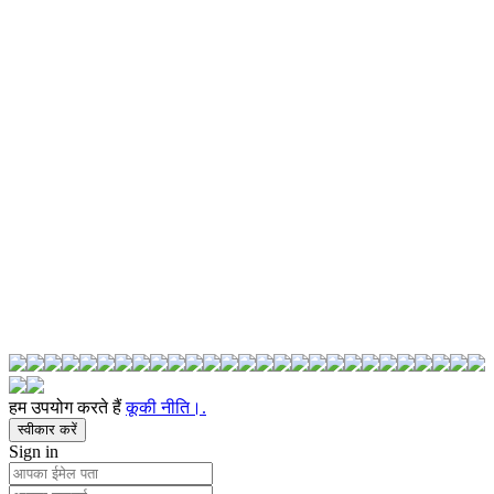
हम उपयोग करते हैं
कूकी नीति।.
स्वीकार करें
Sign in