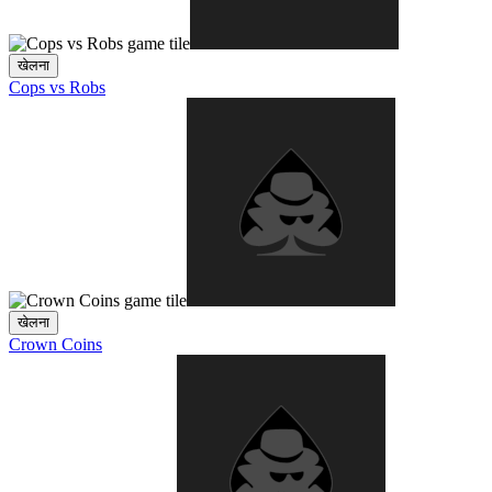
खेलना
Cops vs Robs
खेलना
Crown Coins