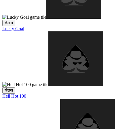
खेलना
Lucky Goal
खेलना
Hell Hot 100