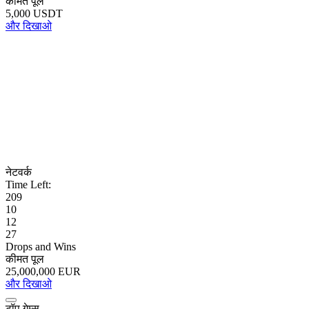
कीमत पूल
5,000 USDT
और दिखाओ
नेटवर्क
Time Left:
209
10
12
27
Drops and Wins
कीमत पूल
25,000,000 EUR
और दिखाओ
टॉप गेम्स