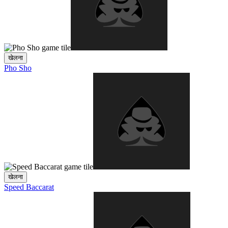
खेलना
Pho Sho
खेलना
Speed Baccarat