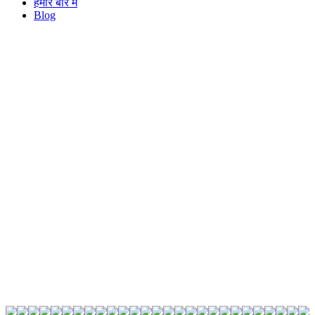
हमारे बारे में
Blog