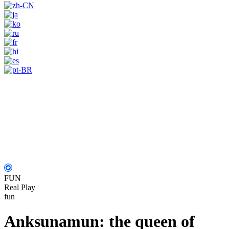
FUN
Real Play
fun
Anksunamun: the queen of