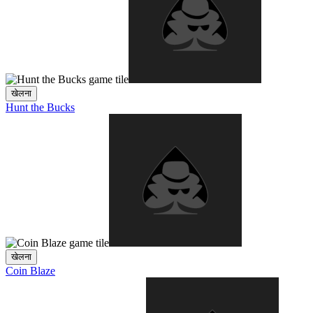
खेलना
Hunt the Bucks
खेलना
Coin Blaze