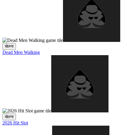
खेलना
Dead Men Walking
खेलना
2026 Hit Slot