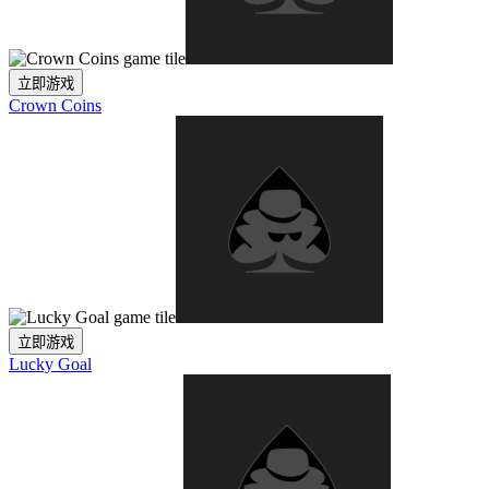
立即游戏
Crown Coins
立即游戏
Lucky Goal