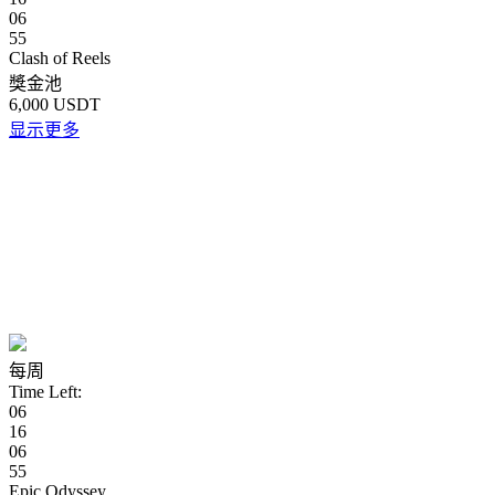
06
55
Clash of Reels
獎金池
6,000 USDT
显示更多
每周
Time Left:
06
16
06
55
Epic Odyssey