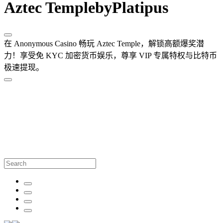
Aztec Temple
by
Platipus
在 Anonymous Casino 畅玩 Aztec Temple，解锁高额爆奖潜
力！享受免 KYC 加密货币娱乐，尊享 VIP 专属特权与比特币
极速提现。