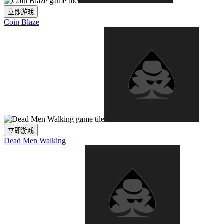
立即游戏
Coin Blaze
立即游戏
Dead Men Walking