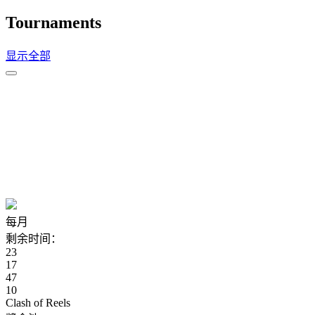
Tournaments
显示全部
每月
剩余时间：
23
17
47
10
Clash of Reels