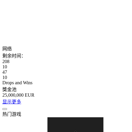
网络
剩余时间：
208
10
47
10
Drops and Wins
獎金池
25,000,000 EUR
显示更多
热门游戏