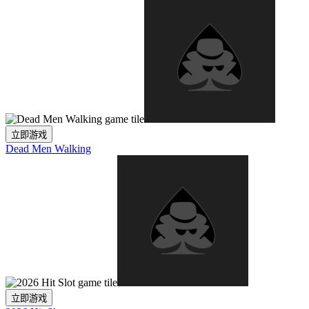
立即游戏
Dead Men Walking
立即游戏