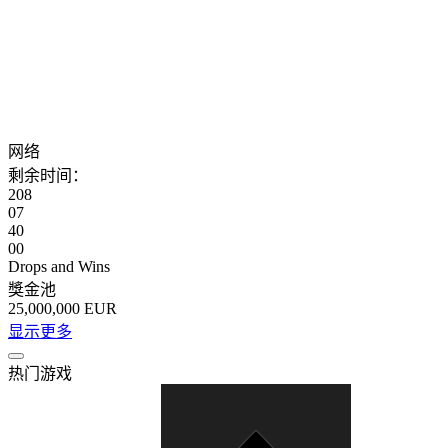
网络
剩余时间：
208
07
40
00
Drops and Wins
獎金池
25,000,000 EUR
显示更多
热门游戏