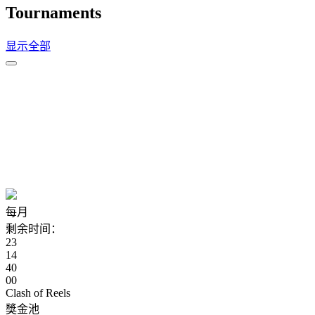
Tournaments
显示全部
每月
剩余时间：
23
14
40
00
Clash of Reels
獎金池