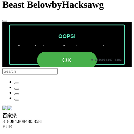
Beast Below
by
Hacksawg
百家樂
8
1
8
0
8
4
,
8
0
8
4
8
0
.
8
5
8
1
EUR