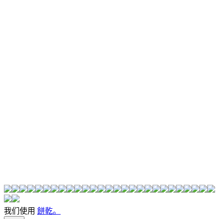
我们使用
餅乾。