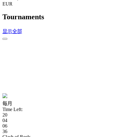
EUR
Tournaments
显示全部
每月
Time Left:
20
04
06
36
Clash of Reels