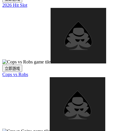
2026 Hit Slot
立即游戏
Cops vs Robs