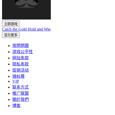
立即游戏
Catch the Gold Hold and Win
显示更多
常問問題
游戏公平性
网站条款
隐私条款
促销活动
锦标赛
VIP
联系方式
推广联盟
關於我們
博客