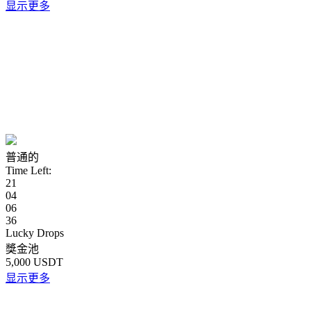
显示更多
普通的
Time Left:
21
04
06
36
Lucky Drops
獎金池
5,000 USDT
显示更多