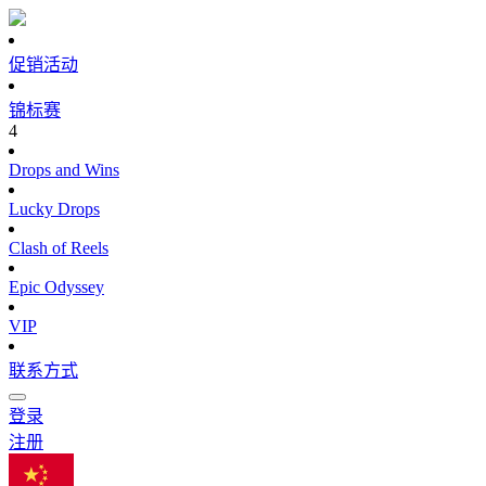
促销活动
锦标赛
4
Drops and Wins
Lucky Drops
Clash of Reels
Epic Odyssey
VIP
联系方式
登录
注册