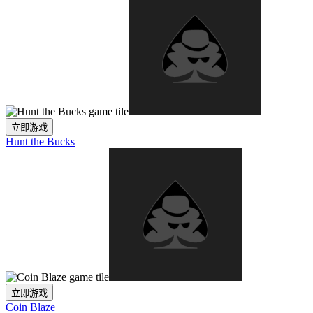
立即游戏
Hunt the Bucks
立即游戏
Coin Blaze