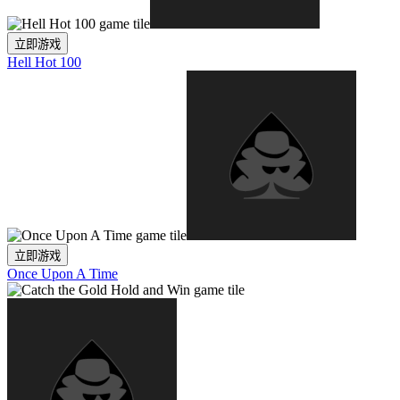
立即游戏
Hell Hot 100
立即游戏
Once Upon A Time