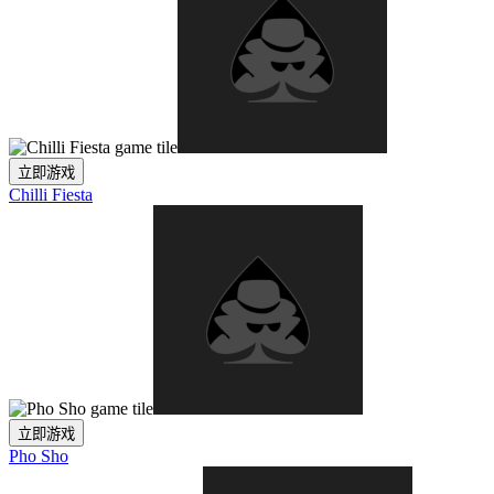
立即游戏
Chilli Fiesta
立即游戏
Pho Sho