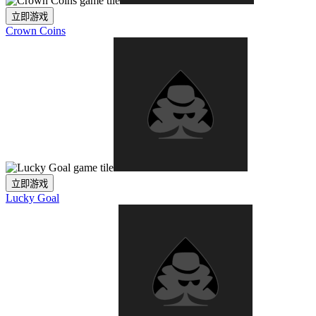
立即游戏
Crown Coins
立即游戏
Lucky Goal