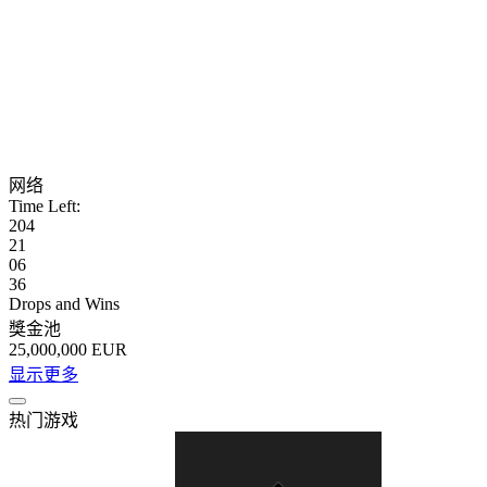
网络
Time Left:
204
21
06
36
Drops and Wins
獎金池
25,000,000 EUR
显示更多
热门游戏