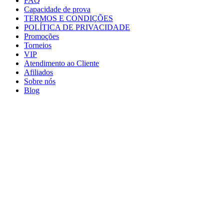
FAQ
Capacidade de prova
TERMOS E CONDIÇÕES
POLÍTICA DE PRIVACIDADE
Promoções
Torneios
VIP
Atendimento ao Cliente
Afiliados
Sobre nós
Blog