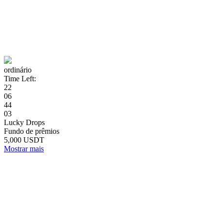
ordinário
Time Left:
22
06
44
03
Lucky Drops
Fundo de prêmios
5,000 USDT
Mostrar mais