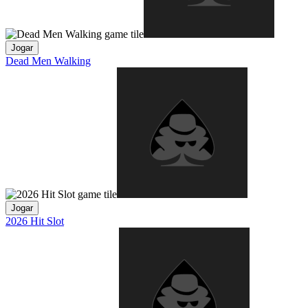
Jogar
Dead Men Walking
Jogar
2026 Hit Slot