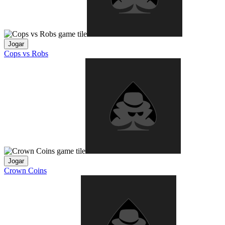
Jogar
Cops vs Robs
Jogar
Crown Coins