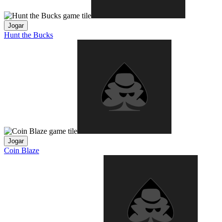
Jogar
Hunt the Bucks
Jogar
Coin Blaze