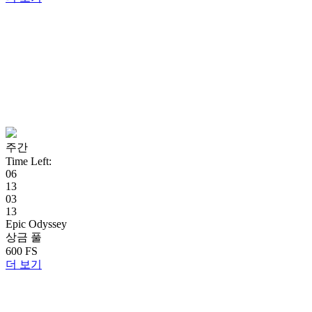
주간
Time Left:
06
13
03
13
Epic Odyssey
상금 풀
600 FS
더 보기