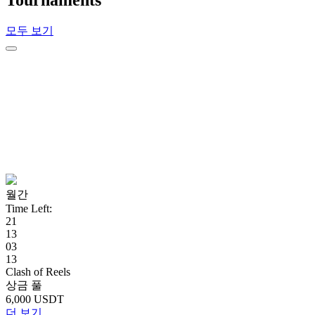
모두 보기
월간
Time Left:
21
13
03
13
Clash of Reels
상금 풀
6,000 USDT
더 보기