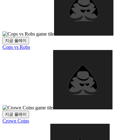
지금 플레이
Cops vs Robs
지금 플레이
Crown Coins