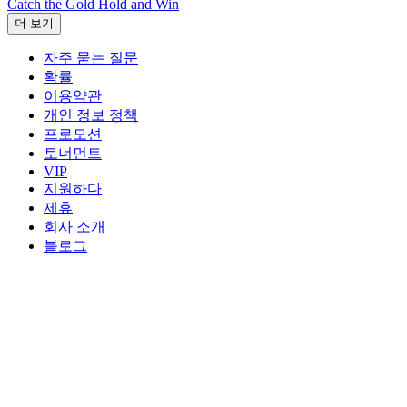
Catch the Gold Hold and Win
더 보기
자주 묻는 질문
확률
이용약관
개인 정보 정책
프로모션
토너먼트
VIP
지원하다
제휴
회사 소개
블로그