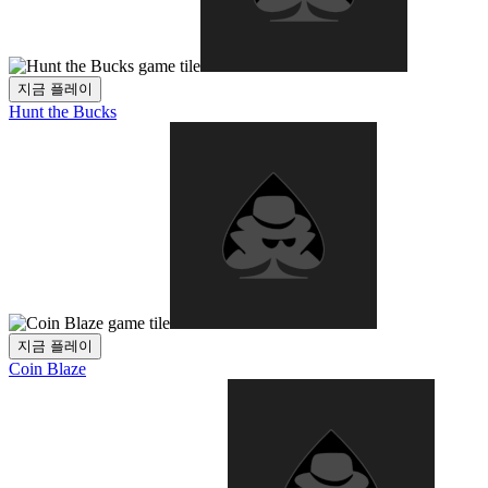
지금 플레이
Hunt the Bucks
지금 플레이
Coin Blaze