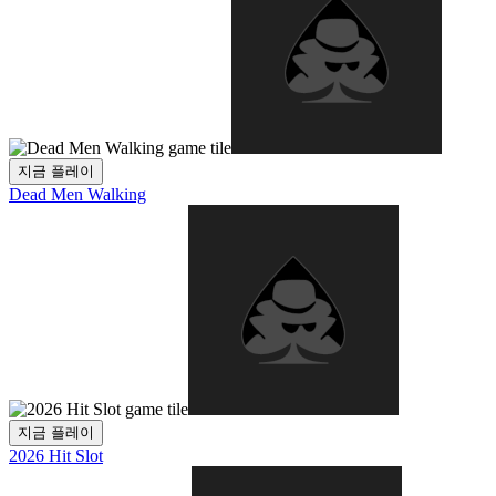
지금 플레이
Dead Men Walking
지금 플레이
2026 Hit Slot