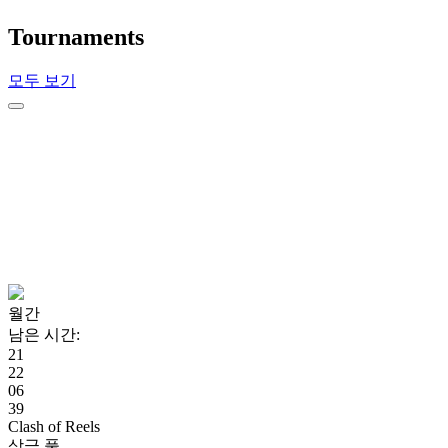
Tournaments
모두 보기
월간
남은 시간:
21
22
06
39
Clash of Reels
상금 풀