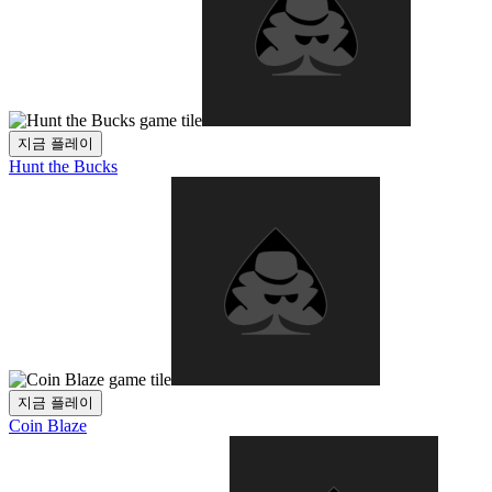
지금 플레이
Hunt the Bucks
지금 플레이
Coin Blaze