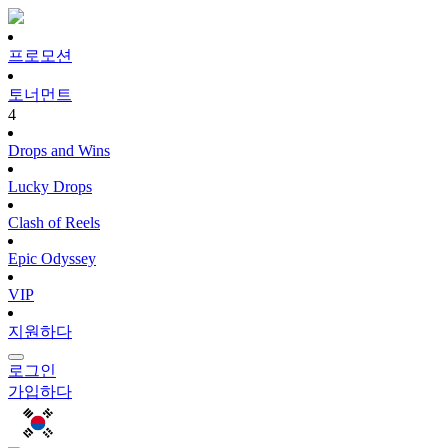
프로모션
토너먼트
4
Drops and Wins
Lucky Drops
Clash of Reels
Epic Odyssey
VIP
지원하다
로그인
가입하다