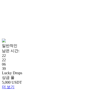
일반적인
남은 시간:
22
22
06
39
Lucky Drops
상금 풀
5,000 USDT
더 보기