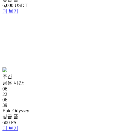
6,000 USDT
더 보기
주간
남은 시간:
06
22
06
39
Epic Odyssey
상금 풀
600 FS
더 보기