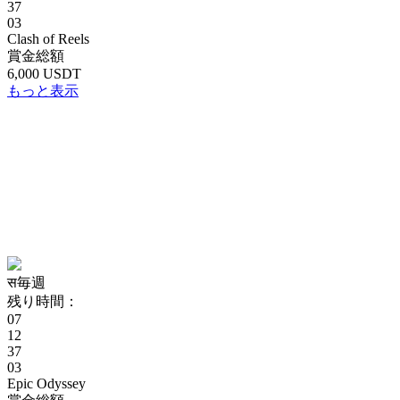
37
03
Clash of Reels
賞金総額
6,000 USDT
もっと表示
स毎週
残り時間：
07
12
37
03
Epic Odyssey