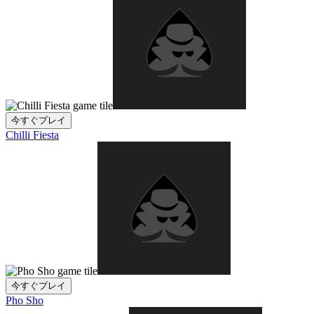
今すぐプレイ
Chilli Fiesta
今すぐプレイ
Pho Sho