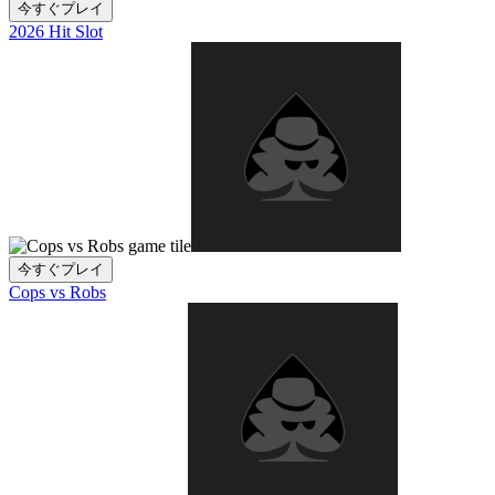
今すぐプレイ
2026 Hit Slot
今すぐプレイ
Cops vs Robs