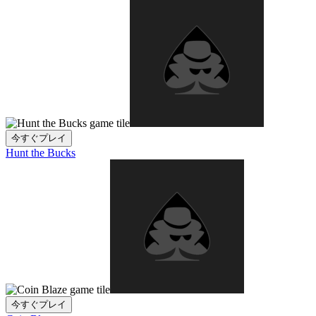
今すぐプレイ
Hunt the Bucks
今すぐプレイ