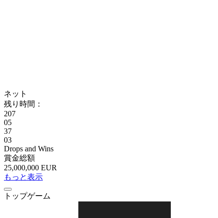
ネット
残り時間：
207
05
37
03
Drops and Wins
賞金総額
25,000,000 EUR
もっと表示
トップゲーム