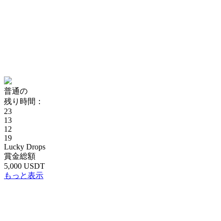
普通の
残り時間：
23
13
12
19
Lucky Drops
賞金総額
5,000 USDT
もっと表示