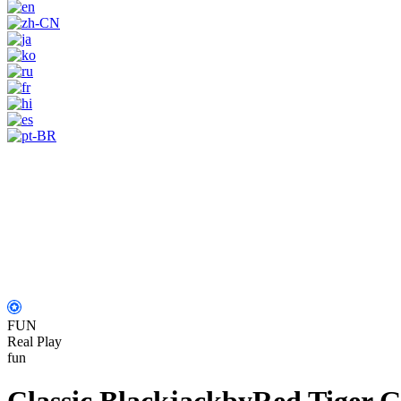
FUN
Real Play
fun