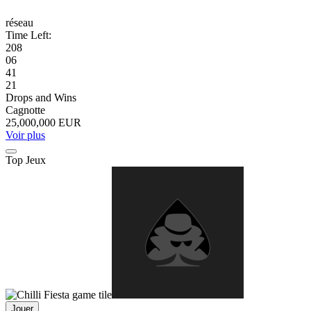
réseau
Time Left:
208
06
41
21
Drops and Wins
Cagnotte
25,000,000 EUR
Voir plus
Top Jeux
Jouer