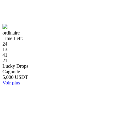
ordinaire
Time Left:
24
13
41
21
Lucky Drops
Cagnotte
5,000 USDT
Voir plus