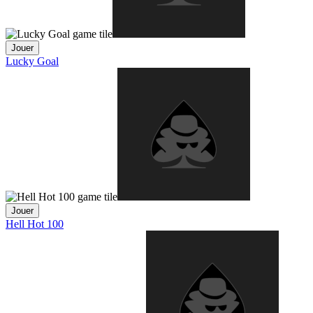
Jouer
Lucky Goal
Jouer
Hell Hot 100