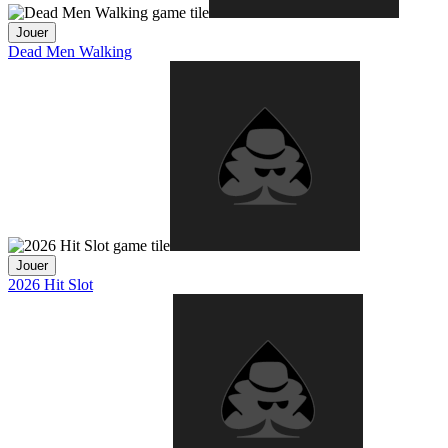
Jouer
Dead Men Walking
Jouer
2026 Hit Slot