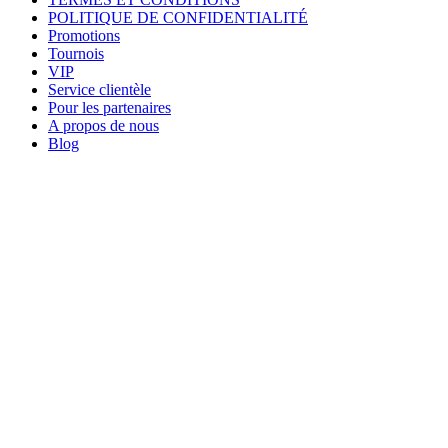
POLITIQUE DE CONFIDENTIALITÉ
Promotions
Tournois
VIP
Service clientèle
Pour les partenaires
A propos de nous
Blog