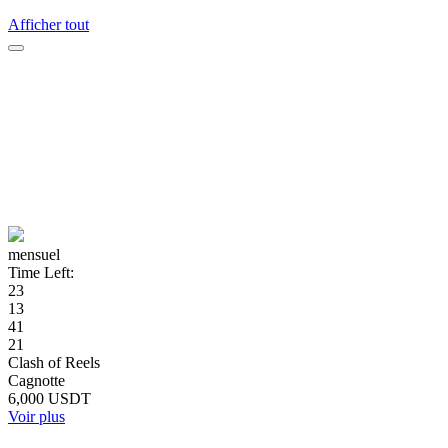
Afficher tout
mensuel
Time Left:
23
13
41
21
Clash of Reels
Cagnotte
6,000 USDT
Voir plus