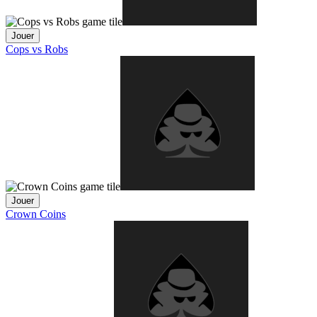
Jouer
Cops vs Robs
Jouer
Crown Coins