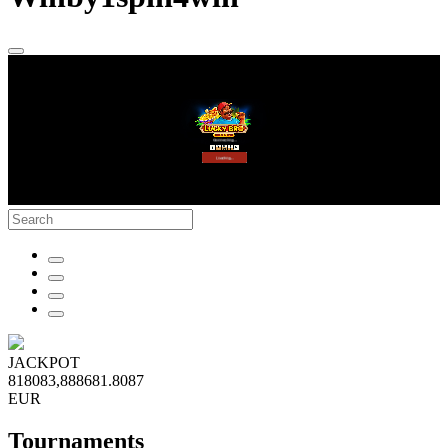
JACKPOT
8
1
8
0
8
3
,
8
8
8
6
8
1
.
8
0
8
7
EUR
Tournaments