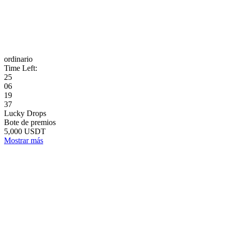
ordinario
Time Left:
25
06
19
37
Lucky Drops
Bote de premios
5,000 USDT
Mostrar más