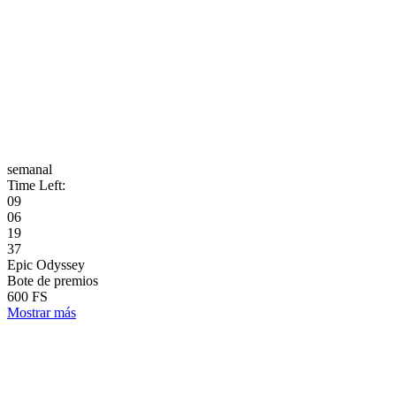
semanal
Time Left:
09
06
19
37
Epic Odyssey
Bote de premios
600 FS
Mostrar más