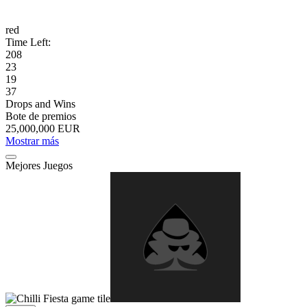
red
Time Left:
208
23
19
37
Drops and Wins
Bote de premios
25,000,000 EUR
Mostrar más
Mejores Juegos