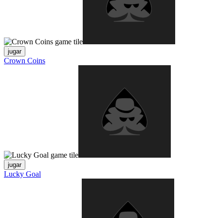
jugar
Crown Coins
jugar
Lucky Goal