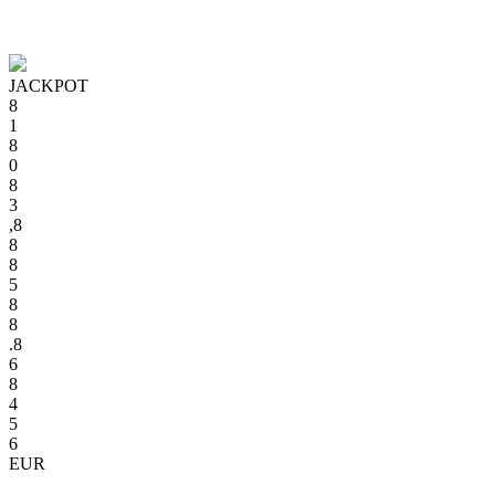
JACKPOT
8
1
8
0
8
3
,
8
8
8
5
8
8
.
8
6
8
4
5
6
EUR