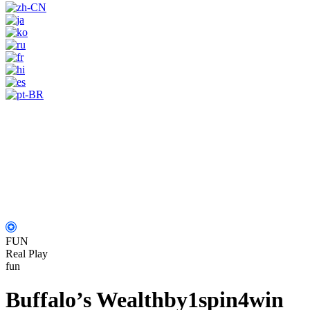
FUN
Real Play
fun
Buffalo’s Wealth
by
1spin4win