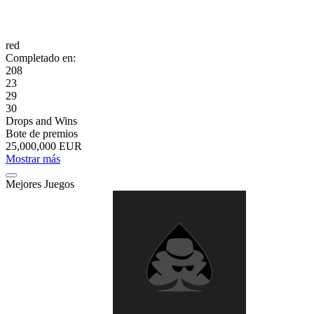
red
Completado en:
208
23
29
30
Drops and Wins
Bote de premios
25,000,000 EUR
Mostrar más
Mejores Juegos