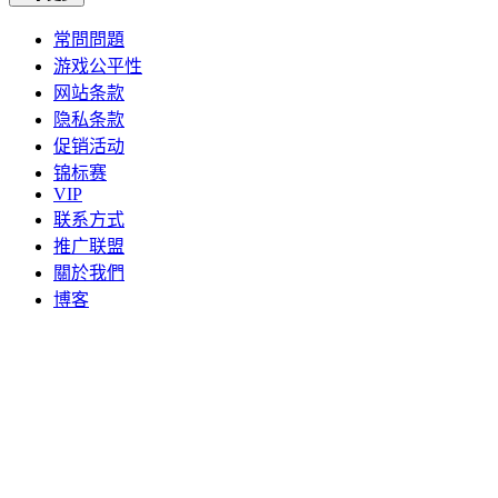
常問問題
游戏公平性
网站条款
隐私条款
促销活动
锦标赛
VIP
联系方式
推广联盟
關於我們
博客