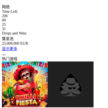
网络
Time Left:
206
09
25
31
Drops and Wins
獎金池
25,000,000 EUR
显示更多
热门游戏