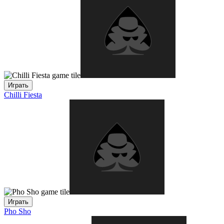
Играть
Chilli Fiesta
Играть
Pho Sho