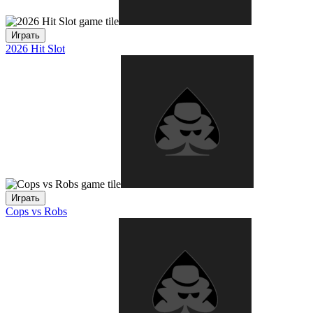
Играть
2026 Hit Slot
Играть
Cops vs Robs