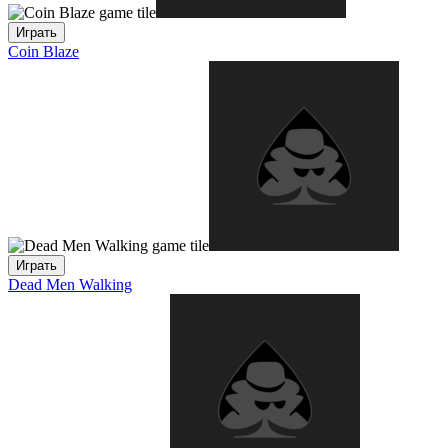
Играть
Coin Blaze
Играть
Dead Men Walking