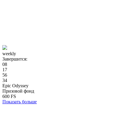
weekly
Завершится:
08
17
56
34
Epic Odyssey
Призовой фонд
600 FS
Показать больше