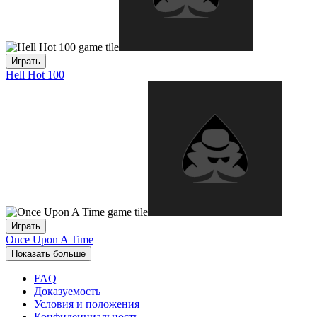
Играть
Hell Hot 100
Играть
Once Upon A Time
Показать больше
FAQ
Доказуемость
Условия и положения
Конфиденциальность