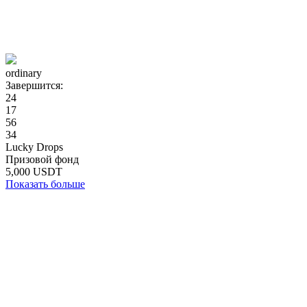
ordinary
Завершится:
24
17
56
34
Lucky Drops
Призовой фонд
5,000 USDT
Показать больше