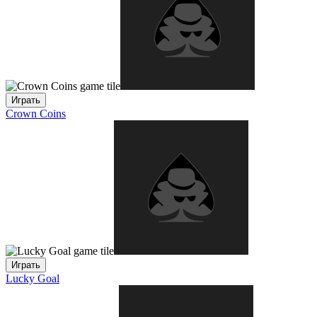
Играть
Crown Coins
Играть
Lucky Goal