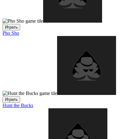
Играть
Pho Sho
Играть
Hunt the Bucks