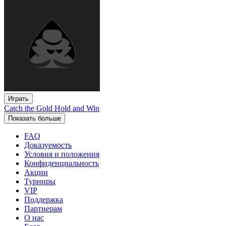
Играть
Catch the Gold Hold and Win
Показать больше
FAQ
Доказуемость
Условия и положения
Конфиденциальность
Акции
Турниры
VIP
Поддержка
Партнерам
О нас