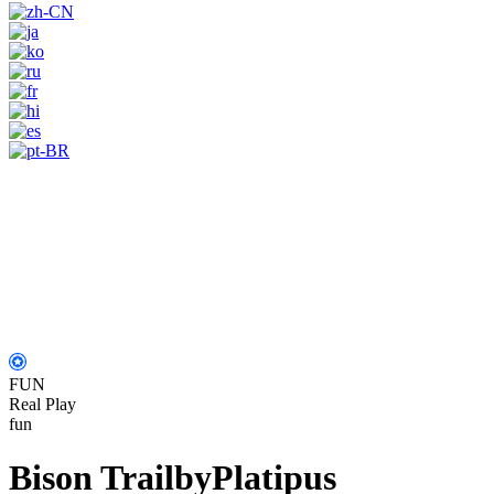
FUN
Real Play
fun
Bison Trail
by
Platipus