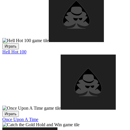
Играть
Hell Hot 100
Играть
Once Upon A Time