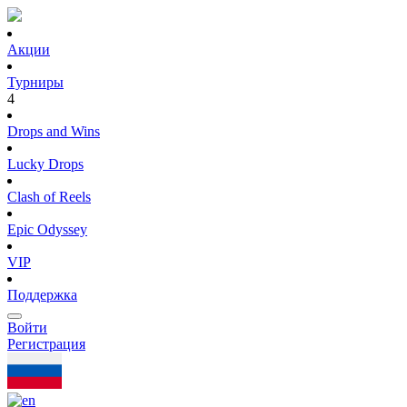
Акции
Турниры
4
Drops and Wins
Lucky Drops
Clash of Reels
Epic Odyssey
VIP
Поддержка
Войти
Регистрация