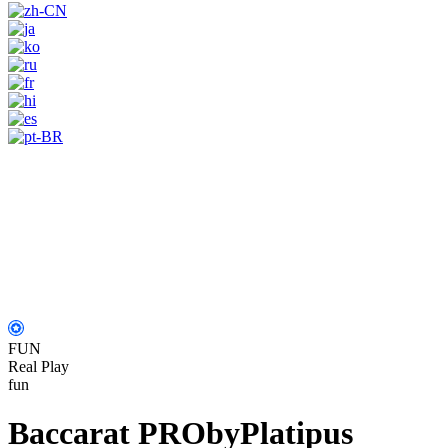
FUN
Real Play
fun
Baccarat PRO
by
Platipus