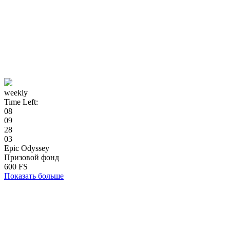
weekly
Time Left:
08
09
28
03
Epic Odyssey
Призовой фонд
600 FS
Показать больше