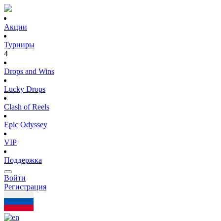
Акции
Турниры
4
Drops and Wins
Lucky Drops
Clash of Reels
Epic Odyssey
VIP
Поддержка
Войти
Регистрация