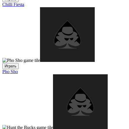
Chilli Fiesta
Играть
Pho Sho