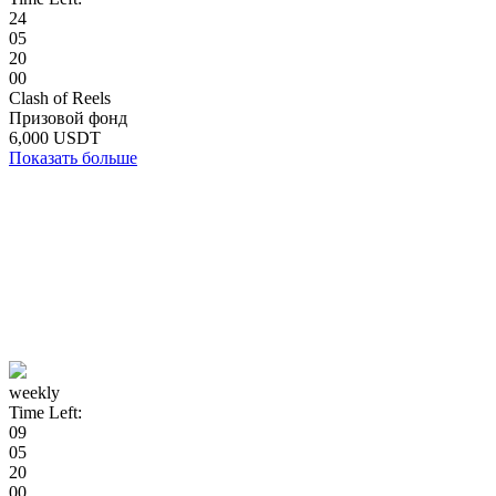
24
05
20
00
Clash of Reels
Призовой фонд
6,000 USDT
Показать больше
weekly
Time Left:
09
05
20
00