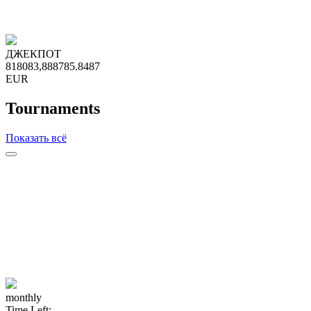
ДЖЕКПОТ
8
1
8
0
8
3
,
8
8
8
7
8
5
.
8
4
8
7
EUR
Tournaments
Показать всё
monthly
Time Left: