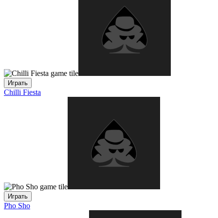
Играть
Chilli Fiesta
Играть
Pho Sho